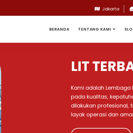
Jakarta
BERANDA
TENTANG KAMI
SLO
PENTING
SLO adalah bukti instal
Selain kewajiban, SLO m
memberikan jaminan 
penggunaan listrik.