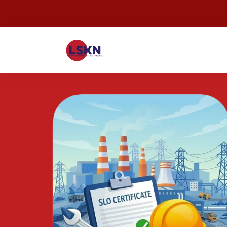
 fokus
nspeksi
 listrik