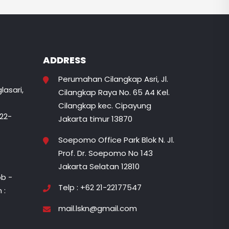
ADDRESS
Perumahan Cilangkap Asri, Jl.
lasari,
Cilangkap Raya No. 65 A4 Kel.
Cilangkap kec. Cipayung
822-
Jakarta timur 13870
Soepomo Office Park Blok N. Jl.
Prof. Dr. Soepomo No 143
Jakarta Selatan 12810
b -
Telp : +62 21-22177547
 :
mail.lskn@gmail.com