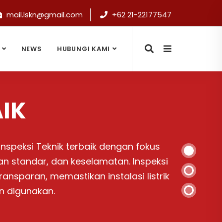
mail.lskn@gmail.com
+62 21-22177547
NEWS
HUBUNGI KAMI
NYA SLO
asi listrik aman dan sesuai standar.
elindungi dari risiko bahaya serta
keamanan dan kepercayaan dalam