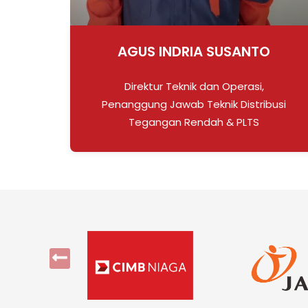
O
DAYAT SETIAWAN
Penanggung Jawab Teknik PLTD Dan
busi
Pemanfaat TM