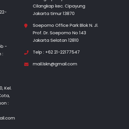
Cilangkap kec. Cipayung
822-
Jakarta timur 13870
Soepomo Office Park Blok N. Jl.
Prof. Dr. Soepomo No 143
Jakarta Selatan 12810
b -
Telp : +62 21-22177547
 :
mail.lskn@gmail.com
, Kel.
Kota,
on :
il.com