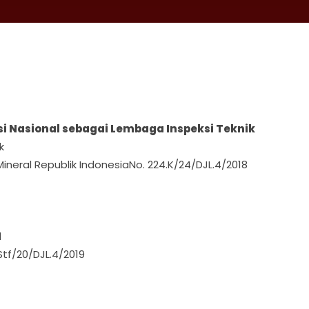
i Nasional sebagai Lembaga Inspeksi Teknik
k
neral Republik IndonesiaNo. 224.K/24/DJL.4/2018
l
Stf/20/DJL.4/2019