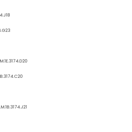
74.J18
74.G23
M.1E.3174.D20
1B.3174.C20
M.1B.3174.J21