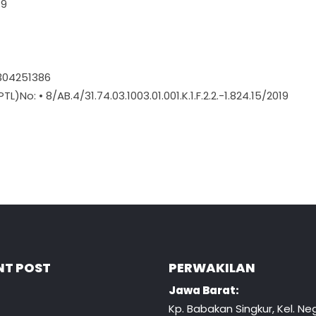
19
0304251386
L)No: • 8/AB.4/31.74.03.1003.01.001.K.1.F.2.2.-1.824.15/2019
NT POST
PERWAKILAN
Jawa Barat:
Kp. Babakan Singkur, Kel. Neg