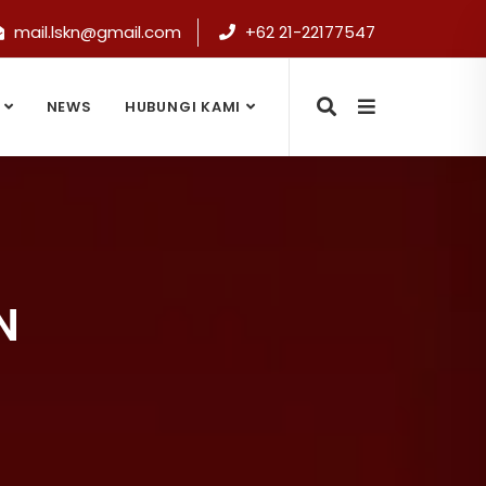
mail.lskn@gmail.com
+62 21-22177547
NEWS
HUBUNGI KAMI
N