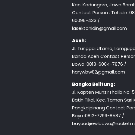
Kec. Kedungora, Jawa Barat
Contact Person : Tohidin :0
60096-433 /
lasektohidin@gmail.com
Aceh:
Jl. Tunggai Utama, Lamgugo
Banda Aceh Contact Person
Bowo :0813-6004-7876 /
harywbw82@gmail.com
Bangka Belitung:
Jl. Kapten MunzirThalib No. 50
Batin Tikal, Kec. Taman Sari 
Pangkalpinang Contact Pers
Bayu :0812-7299-8587 /
bayuadjiewibowo@rocketma