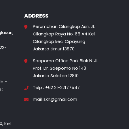
ADDRESS
Perumahan Cilangkap Asri, Jl.
lasari,
Cilangkap Raya No. 65 A4 Kel.
Cilangkap kec. Cipayung
822-
Jakarta timur 13870
Soepomo Office Park Blok N. Jl.
Prof. Dr. Soepomo No 143
Jakarta Selatan 12810
b -
Telp : +62 21-22177547
 :
mail.lskn@gmail.com
, Kel.