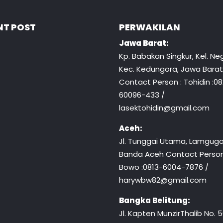
NT POST
PERWAKILAN
Jawa Barat:
Kp. Babakan Singkur, Kel. Neg
Kec. Kedungora, Jawa Barat
Contact Person : Tohidin :0
60096-433 /
lasektohidin@gmail.com
Aceh:
Jl. Tunggai Utama, Lamgugo
Banda Aceh Contact Person
Bowo :0813-6004-7876 /
harywbw82@gmail.com
Bangka Belitung:
Jl. Kapten MunzirThalib No. 50