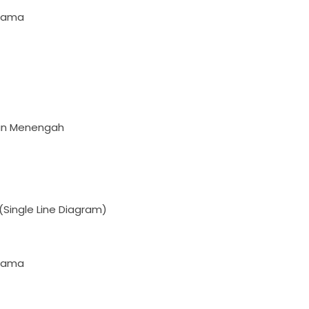
utama
N
gan Menengah
(Single Line Diagram)
utama