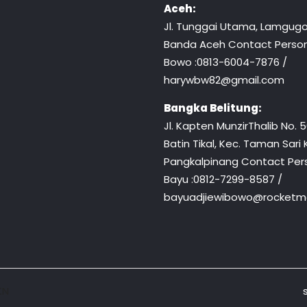
Aceh:
Jl. Tunggai Utama, Lamgugo
Banda Aceh Contact Person
Bowo :0813-6004-7876 /
harywbw82@gmail.com
Bangka Belitung:
Jl. Kapten MunzirThalib No. 50
Batin Tikal, Kec. Taman Sari 
Pangkalpinang Contact Pers
Bayu :0812-7299-8587 /
bayuadjiewibowo@rocketma
KN