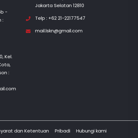
Jakarta Selatan 12810
b -
Telp : +62 21-22177547
 :
mail.lskn@gmail.com
, Kel.
Kota,
on :
il.com
syarat dan Ketentuan
Pribadi
Hubungi kami